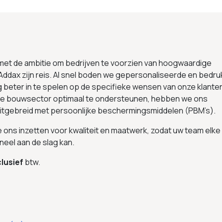
 met de ambitie om bedrijven te voorzien van hoogwaardige
Addax zijn reis. Al snel boden we gepersonaliseerde en bedru
g beter in te spelen op de specifieke wensen van onze klante
 de bouwsector optimaal te ondersteunen, hebben we ons
uitgebreid met persoonlijke beschermingsmiddelen (PBM’s).
we ons inzetten voor kwaliteit en maatwerk, zodat uw team elke
neel aan de slag kan.
lusief
btw.