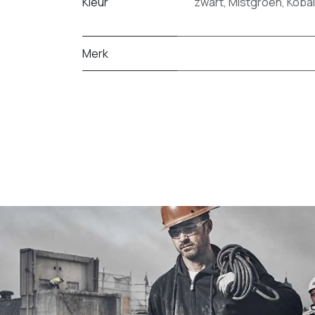
Kleur
zwart
,
Mistgroen
,
Kobal
Merk