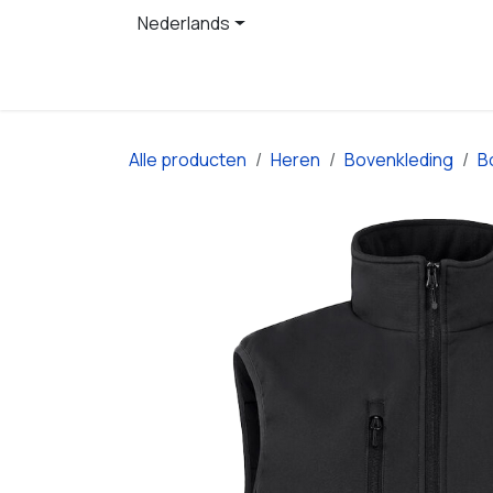
Overslaan naar inhoud
Nederlands
Startpagina
Producten
Alle producten
Heren
Bovenkleding
B