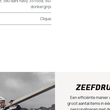
t
,
580 dark navy
,
35 rood
,
941
donkergrijs
Clique
ZEEFDR
Een efficiënte manier
groot aantal items in éé
personaliseren met d