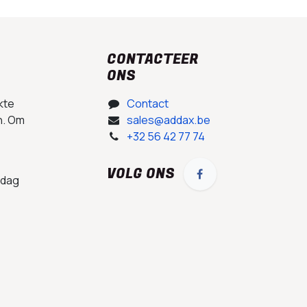
CONTACTEER
ONS
kte
Contact
n. Om
sales@addax.be
+32 56 42 77 74
VOLG ONS
 dag