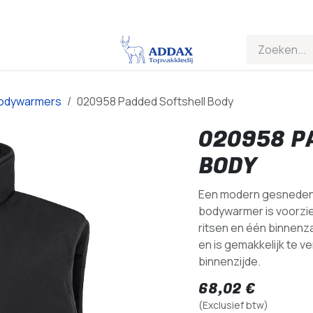
odywarmers
020958 Padded Softshell Body
020958 P
BODY
Een modern gesneden,
bodywarmer is voorzi
ritsen en één binnenz
en is gemakkelijk te v
binnenzijde.
68,02
€
(Exclusief btw)