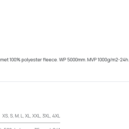
rd met 100% polyester fleece. WP 5000mm. MVP 1000g/m2-24h
XS
,
S
,
M
,
L
,
XL
,
XXL
,
3XL
,
4XL