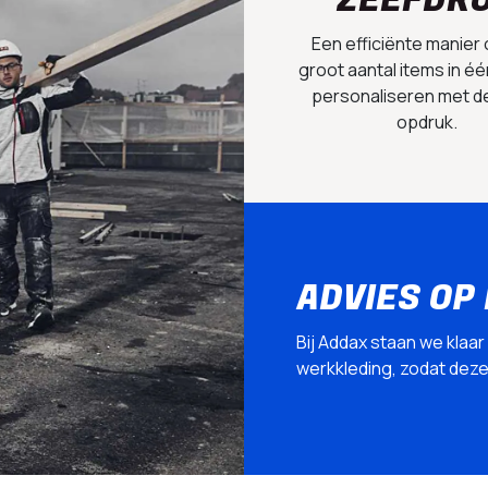
ZEEFDR
Een efficiënte manier
groot aantal items in éé
personaliseren met d
opdruk.
ADVIES OP
Bij Addax staan we klaar
werkkleding, zodat deze p