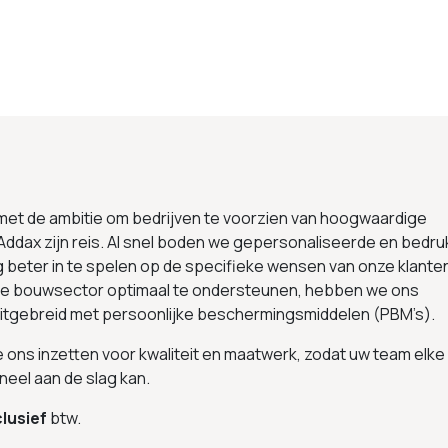
 met de ambitie om bedrijven te voorzien van hoogwaardige
Addax zijn reis. Al snel boden we gepersonaliseerde en bedru
g beter in te spelen op de specifieke wensen van onze klante
 de bouwsector optimaal te ondersteunen, hebben we ons
uitgebreid met persoonlijke beschermingsmiddelen (PBM’s).
we ons inzetten voor kwaliteit en maatwerk, zodat uw team elke
neel aan de slag kan.
lusief
btw.