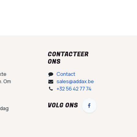
CONTACTEER
ONS
kte
Contact
n. Om
sales@addax.be
+32 56 42 77 74
VOLG ONS
 dag