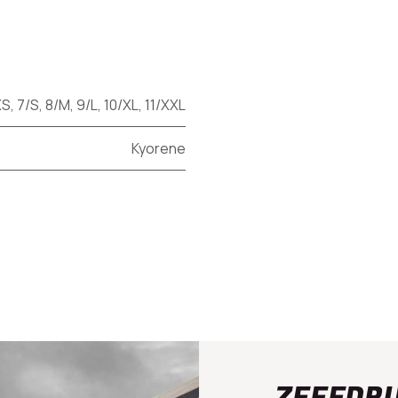
XS
,
7/S
,
8/M
,
9/L
,
10/XL
,
11/XXL
Kyorene