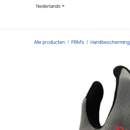
Overslaan naar inhoud
Nederlands
Startpagina
Producten
Alle producten
PBM's
Handbescherming