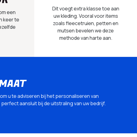
UK
Dit voegt extra klasse toe aan
 om een
uw kleding. Vooral voor items
n keer te
zoals fleecetruien, petten en
ezelfde
mutsen bevelen we deze
methode van harte aan.
 MAAT
 om u te adviseren bij het personaliseren van
erfect aansluit bij de uitstraling van uw bedrijf.