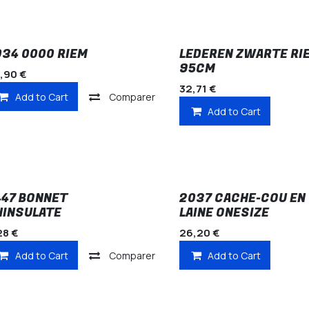
034 0000 RIEM
LEDEREN ZWARTE RI
95CM
,90
€
32,71
€
Add to Cart
Comparer
Add to Cart
447 BONNET
2037 CACHE-COU EN
HINSULATE
LAINE ONESIZE
28
€
26,20
€
Add to Cart
Comparer
Add to Cart