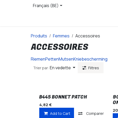
Se rendre au contenu
Français (BE)
Page d'accueil
Produits
Produits
Femmes
Accessoires
ACCESSOIRES
Riemen
Petten
Mutsen
Kniebescherming
En vedette
Trier par:
Filtres
B445 BONNET PATCH
9
O
4,82
€
20
Add to Cart
Comparer