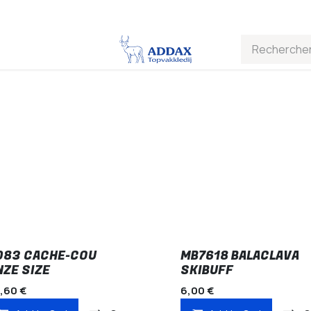
083 CACHE-COU
MB7618 BALACLAVA
NZE SIZE
SKIBUFF
,60
€
6,00
€