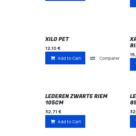
XILO PET
X
R
12,10
€
15
Add to Cart
Comparer
LEDEREN ZWARTE RIEM
L
105CM
8
32,71
€
32
Add to Cart