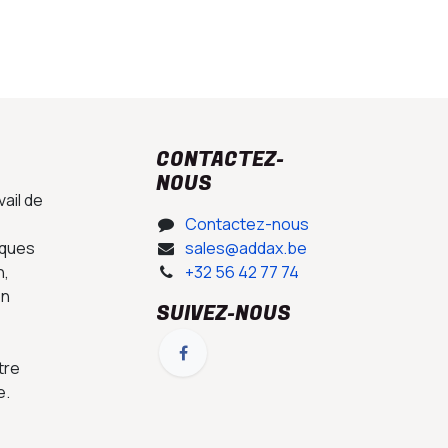
CONTACTEZ-
NOUS​
ail de
Contactez-nous
iques
sales@addax.be
n,
+32 56 42 77 74
on
SUIVEZ-NOUS
tre
.​