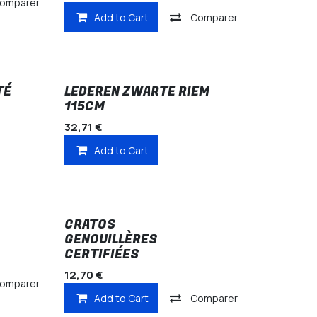
omparer
Add to Cart
Comparer
TÉ
LEDEREN ZWARTE RIEM
115CM
32,71
€
Add to Cart
CRATOS
GENOUILLÈRES
CERTIFIÉES
12,70
€
omparer
Add to Cart
Comparer