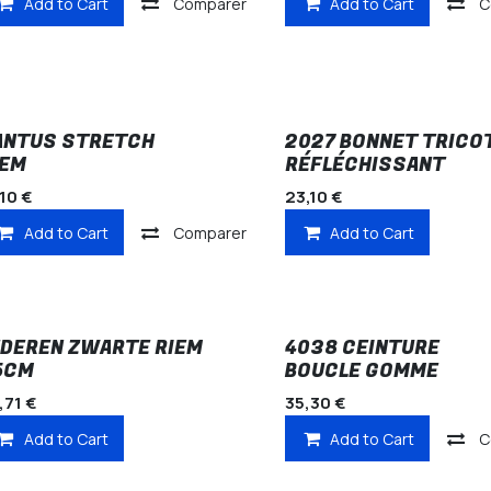
Add to Cart
Comparer
Add to Cart
C
ANTUS STRETCH
2027 BONNET TRICO
IEM
RÉFLÉCHISSANT
,10
€
23,10
€
Add to Cart
Comparer
Add to Cart
EDEREN ZWARTE RIEM
4038 CEINTURE
5CM
BOUCLE GOMME
,71
€
35,30
€
Add to Cart
Add to Cart
C