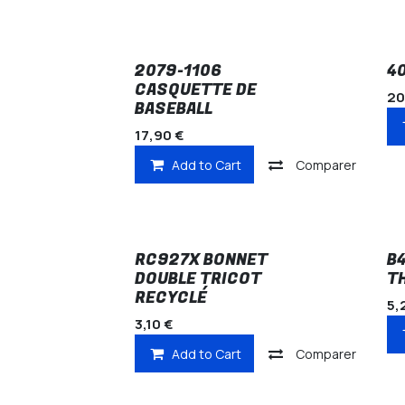
2079-1106
4
CASQUETTE DE
20
BASEBALL
17,90
€
Add to Cart
Comparer
RC927X BONNET
B
DOUBLE TRICOT
T
RECYCLÉ
5,
3,10
€
Add to Cart
Comparer